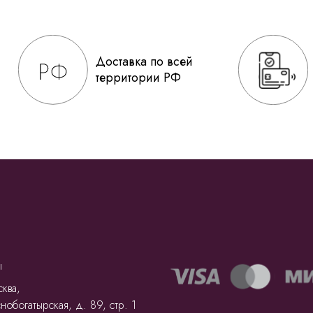
Доставка по всей
территории РФ
ы
ква,
нобогатырская, д. 89, стр. 1