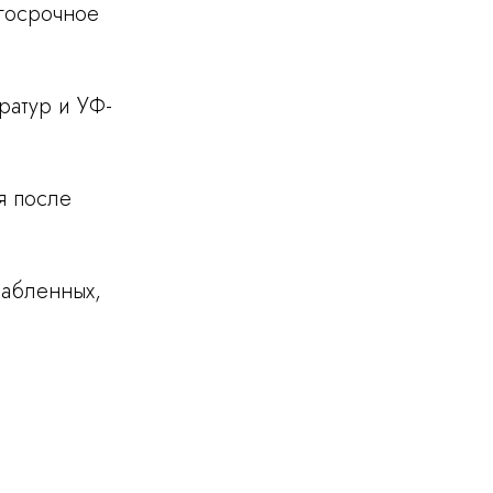
лгосрочное
ратур и УФ-
я после
лабленных,