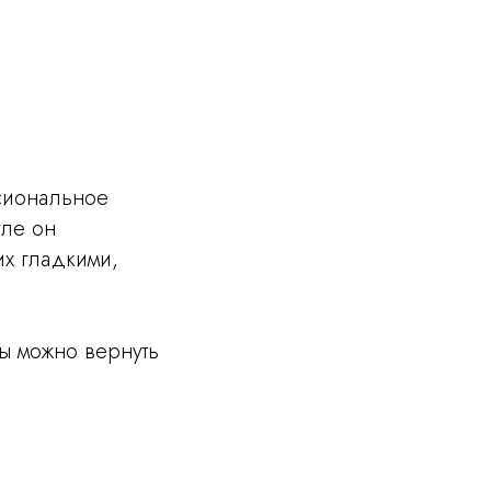
ссиональное
уле он
их гладкими,
ы можно вернуть