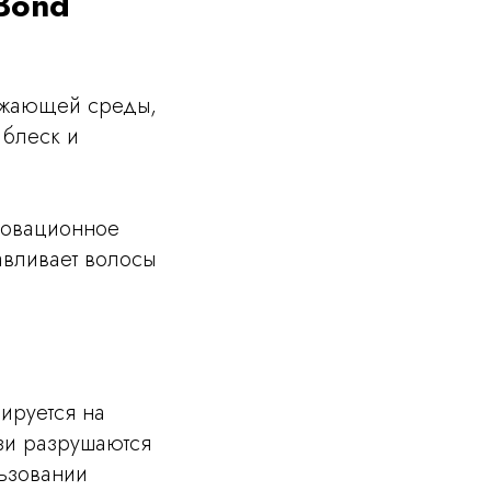
 Bond
!
ужающей среды,
 блеск и
новационное
авливает волосы
зируется на
язи разрушаются
льзовании