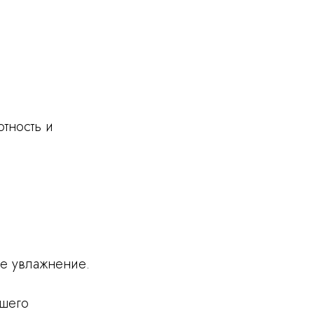
тность и
е увлажнение.
йшего