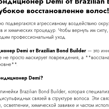
ондиционер Demi от Brazilian
лубокое восстановление волос
о подвергаются агрессивному воздействию окр
в и химических процедур. Чтобы вернуть им силу,
одим профессиональный уход.
онер Demi от Brazilian Bond Builder
— это ин
е не просто маскирует повреждения, а **восстан
ровне**.
ондиционер Demi?
 линейки Brazilian Bond Builder, которая специали
дисульфидных связей в структуре волоса. Эти св
, осветлении, химической завивке и частом испо