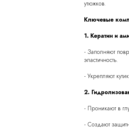
утюжков.
Ключевые компо
1. Кератин и а
- Заполняют повр
эластичность.
- Укрепляют кути
2. Гидролизов
- Проникают в г
- Создают защит