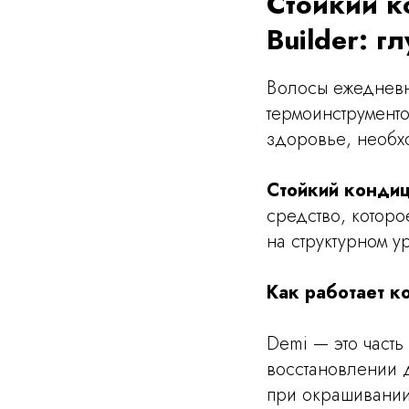
Стойкий к
Builder: г
Волосы ежедневн
термоинструменто
здоровье, необх
Стойкий кондици
средство, которо
на структурном у
Как работает к
Demi — это часть
восстановлении 
при окрашивании