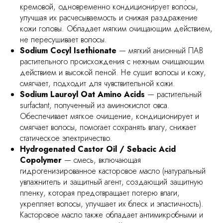
кремовой, одновременно кондиционирует волосы,
улучшая их расчесываемость и снижая раздражение
кожи головы. Обладает мягким очищающим действием,
не пересушивает волосы.
Sodium Cocyl Isethionate
— мягкий анионный ПАВ
растительного происхождения с нежным очищающим
действием и высокой пеной. Не сушит волосы и кожу,
смягчает, подходит для чувствительной кожи.
Sodium Lauroyl Oat Amino Acids
— растительный
surfactant, полученный из аминокислот овса.
Обеспечивает мягкое очищение, кондиционирует и
смягчает волосы, помогает сохранять влагу, снижает
статическое электричество.
Hydrogenated Castor Oil / Sebacic Acid
Copolymer
— смесь, включающая
гидрогенизированное касторовое масло (натуральный
увлажнитель и защитный агент, создающий защитную
пленку, которая предотвращает потерю влаги,
укрепляет волосы, улучшает их блеск и эластичность).
Касторовое масло также обладает антимикробными и