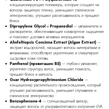
кондиционирующие полимеры, которые создают на
волосах защитную пленку, уменьшают статическое
электричество, улучшают расчесываемость и придают
блеск.
Dipropylene Glycol
и
Propanediol
— увлажнители и
растворители, обеспечивающие комфортное ощущение
и помогают доставке активных ингредиентов.
Ahnfeltiopsis Concinna Extract (Algae Extract)
—
экстракт водорослей, насыщает волосы минералами и
витаминами, способствует укреплению и стимулирует
здоровье кожи головы.
Panthenol (провитамин B5)
— глубоко увлажняет,
укрепляет структуру волос, уменьшает ломкость,
придает блеск и мягкость.
Guar Hydroxypropyltrimonium Chloride
—
кондиционер растительного происхождения, который
улучшает расчесываемость, уменьшает спутывание и
статическое электричество.
Benzophenone-4
— солнцезащитный фильтр,
защищает волосы от ультрафиолетового излучения UVA