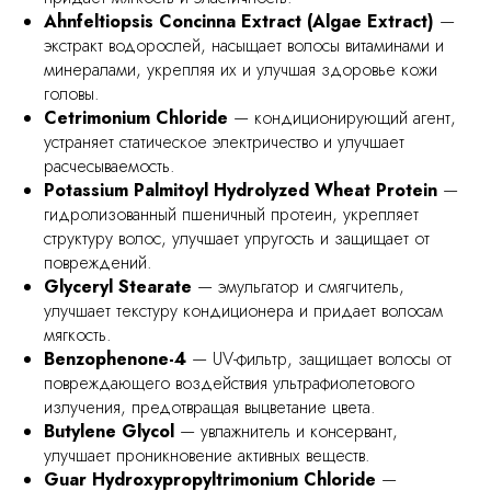
Ahnfeltiopsis Concinna Extract (Algae Extract)
—
экстракт водорослей, насыщает волосы витаминами и
минералами, укрепляя их и улучшая здоровье кожи
головы.
Cetrimonium Chloride
— кондиционирующий агент,
устраняет статическое электричество и улучшает
расчесываемость.
Potassium Palmitoyl Hydrolyzed Wheat Protein
—
гидролизованный пшеничный протеин, укрепляет
структуру волос, улучшает упругость и защищает от
повреждений.
Glyceryl Stearate
— эмульгатор и смягчитель,
улучшает текстуру кондиционера и придает волосам
мягкость.
Benzophenone-4
— UV-фильтр, защищает волосы от
повреждающего воздействия ультрафиолетового
излучения, предотвращая выцветание цвета.
Butylene Glycol
— увлажнитель и консервант,
улучшает проникновение активных веществ.
Guar Hydroxypropyltrimonium Chloride
—