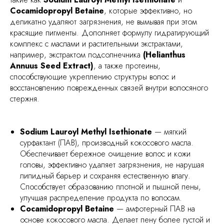
Cocamidopropyl Betaine
, которые эффективно, но
деликатно удаляют загрязнения, не вымывая при этом
красящие пигменты. Дополняет формулу гидратирующий
комплекс с маслами и растительными экстрактами,
например, экстрактом подсолнечника
(Helianthus
Annuus Seed Extract)
, а также протеины,
способствующие укреплению структуры волос и
восстановлению поврежденных связей внутри волосяного
стержня.
Sodium Lauroyl Methyl Isethionate
— мягкий
сурфактант (ПАВ), производный кокосового масла.
Обеспечивает бережное очищение волос и кожи
головы, эффективно удаляет загрязнения, не нарушая
липидный барьер и сохраняя естественную влагу.
Способствует образованию плотной и пышной пены,
улучшая распределение продукта по волосам.
Cocamidopropyl Betaine
— амфотерный ПАВ на
основе кокосового масла. Делает пену более густой и