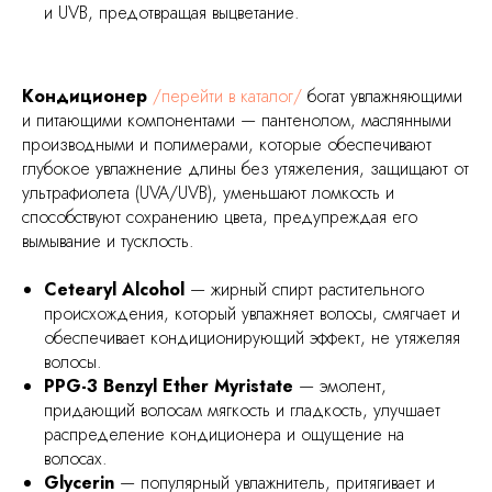
и UVB, предотвращая выцветание.
Кондиционер
/перейти в каталог/
богат увлажняющими
и питающими компонентами — пантенолом, маслянными
производными и полимерами, которые обеспечивают
глубокое увлажнение длины без утяжеления, защищают от
ультрафиолета (UVA/UVB), уменьшают ломкость и
способствуют сохранению цвета, предупреждая его
вымывание и тусклость.
Cetearyl Alcohol
— жирный спирт растительного
происхождения, который увлажняет волосы, смягчает и
обеспечивает кондиционирующий эффект, не утяжеляя
волосы.
PPG-3 Benzyl Ether Myristate
— эмолент,
придающий волосам мягкость и гладкость, улучшает
распределение кондиционера и ощущение на
волосах.
Glycerin
— популярный увлажнитель, притягивает и