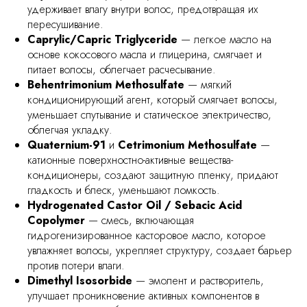
удерживает влагу внутри волос, предотвращая их
пересушивание.
Caprylic/Capric Triglyceride
— легкое масло на
основе кокосового масла и глицерина, смягчает и
питает волосы, облегчает расчесывание.
Behentrimonium Methosulfate
— мягкий
кондиционирующий агент, который смягчает волосы,
уменьшает спутывание и статическое электричество,
облегчая укладку.
Quaternium-91
и
Cetrimonium Methosulfate
—
катионные поверхностно-активные вещества-
кондиционеры, создают защитную пленку, придают
гладкость и блеск, уменьшают ломкость.
Hydrogenated Castor Oil / Sebacic Acid
Copolymer
— смесь, включающая
гидрогенизированное касторовое масло, которое
увлажняет волосы, укрепляет структуру, создает барьер
против потери влаги.
Dimethyl Isosorbide
— эмолент и растворитель,
улучшает проникновение активных компонентов в