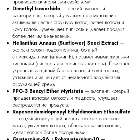
противовоспалительными свойствами.
Dimethyl Isosorbide
— легкий эмолент и
растворитель, который улучшает проникновение
активных веществ в структуру волос, питает волосы и
кожу головы, уменьшает липкость и делает продукт
более легким в нанесении.
Helianthus Annuus (Sunflower) Seed Extract
—
экстракт семян подсолнечника, богатый
антиоксидантами (витамин E), незаменимыми жирными
кислотами (линолевая и олеиновая кислоты). Помогает
укреплять защитный барьер волос и кожи головы,
увлажняет и защищает от негативного воздействия
окружающей среды.
PPG-3 Benzyl Ether Myristate
— эмолент, который
придает волосам мягкость и гладкость, улучшает
распределение продукта.
Rapeseedamidopropyl Ethyldimonium Ethosulfate
— кондиционирующий агент на основе рапсового
масла, увлажняет волосы, облегчает расчесывание,
делая волосы более послушными.
Quaternium-96
и
Polyquaternium-10
—