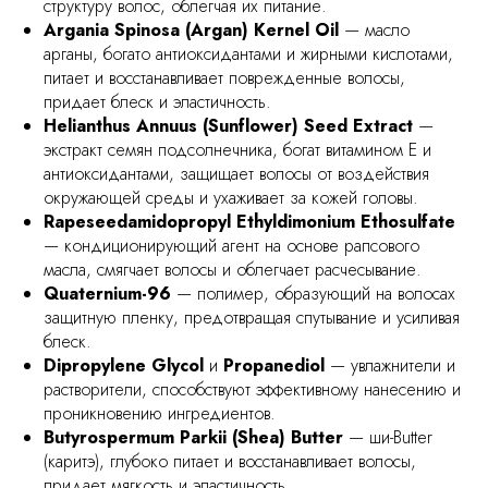
структуру волос, облегчая их питание.
Argania Spinosa (Argan) Kernel Oil
— масло
арганы, богато антиоксидантами и жирными кислотами,
питает и восстанавливает поврежденные волосы,
придает блеск и эластичность.
Helianthus Annuus (Sunflower) Seed Extract
—
экстракт семян подсолнечника, богат витамином E и
антиоксидантами, защищает волосы от воздействия
окружающей среды и ухаживает за кожей головы.
Rapeseedamidopropyl Ethyldimonium Ethosulfate
— кондиционирующий агент на основе рапсового
масла, смягчает волосы и облегчает расчесывание.
Quaternium-96
— полимер, образующий на волосах
защитную пленку, предотвращая спутывание и усиливая
блеск.
Dipropylene Glycol
и
Propanediol
— увлажнители и
растворители, способствуют эффективному нанесению и
проникновению ингредиентов.
Butyrospermum Parkii (Shea) Butter
— ши-Butter
(каритэ), глубоко питает и восстанавливает волосы,
придает мягкость и эластичность.